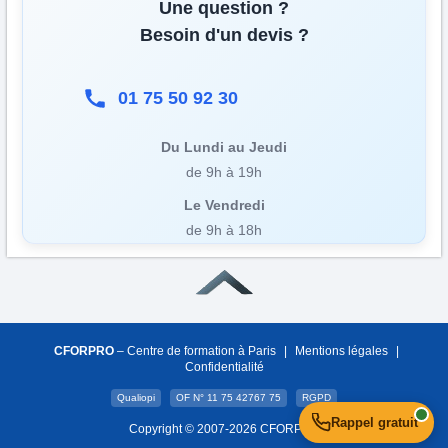
Une question ?
Besoin d'un devis ?
01 75 50 92 30
Du Lundi au Jeudi
de 9h à 19h
Le Vendredi
de 9h à 18h
CFORPRO
– Centre de formation à Paris
|
Mentions légales
|
Confidentialité
Qualiopi
OF N° 11 75 42767 75
RGPD
Rappel gratuit
Copyright © 2007-2026 CFORPRO