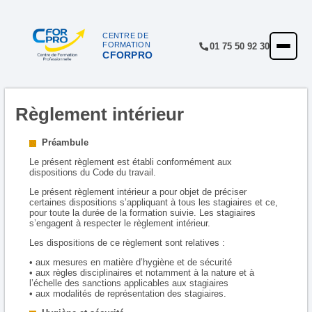
CENTRE DE
FORMATION
01 75 50 92 30
CFORPRO
ACCUEIL
FORMATIONS
Règlement intérieur
CENTRE
NOTRE OFFRE
Préambule
Le présent règlement est établi conformément aux
QUALITÉ
dispositions du Code du travail.
Le présent règlement intérieur a pour objet de préciser
FINANCEMENT
certaines dispositions s’appliquant à tous les stagiaires et ce,
pour toute la durée de la formation suivie. Les stagiaires
s’engagent à respecter le règlement intérieur.
RÉFÉRENCES
Les dispositions de ce règlement sont relatives :
SATISFACTION
• aux mesures en matière d’hygiène et de sécurité
• aux règles disciplinaires et notamment à la nature et à
INSCRIPTION
l’échelle des sanctions applicables aux stagiaires
• aux modalités de représentation des stagiaires.