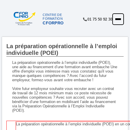
CENTRE DE
FORMATION
01 75 50 92 30
CFORPRO
ACCUEIL
FORMATIONS
La préparation opérationnelle à l’emploi
CENTRE
individuelle (POEI)
NOTRE OFFRE
La préparation opérationnelle à l’emploi individuelle (POEI),
une aide au financement d’une formation avant embauche Une
QUALITÉ
offre d'emploi vous intéresse mais vous constatez qu'il vous
manque quelques compétences ? Avec l’accord du futur
employeur, formez-vous avant votre embauche !
FINANCEMENT
Votre futur employeur souhaite vous recruter avec un contrat
de travail de 12 mois minimum mais ce poste nécessite de
RÉFÉRENCES
nouvelles compétences ? Avec son accord, vous pouvez
bénéficier d’une formation en mobilisant l’aide au financement
via la Préparation Opérationnelle à l’Emploi Individuelle
SATISFACTION
(POEI).
INSCRIPTION
La préparation opérationnelle à l’emploi individuelle (POEI) en un co