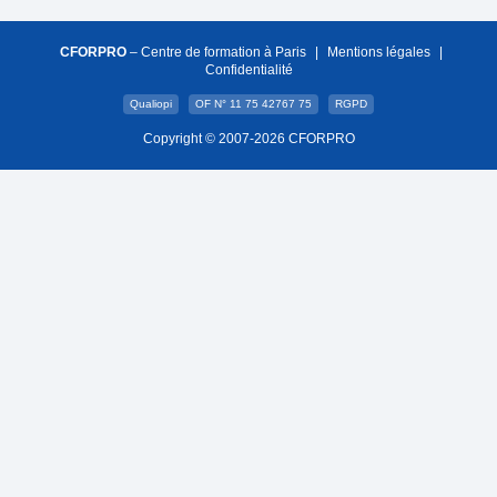
CFORPRO
– Centre de formation à Paris
|
Mentions légales
|
Confidentialité
Qualiopi
OF N° 11 75 42767 75
RGPD
Copyright © 2007-2026 CFORPRO