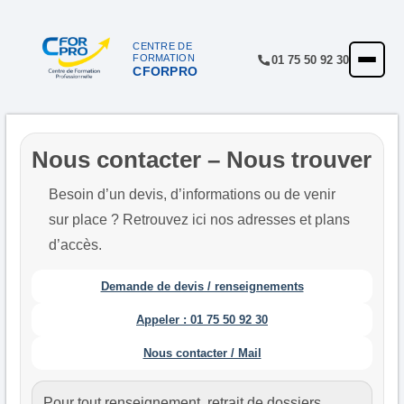
Panneau de gestion des cookies
CENTRE DE
FORMATION
01 75 50 92 30
CFORPRO
ACCUEIL
FORMATIONS
CENTRE
Nous contacter – Nous trouver
NOTRE OFFRE
Besoin d’un devis, d’informations ou de venir
sur place ? Retrouvez ici nos adresses et plans
QUALITÉ
d’accès.
FINANCEMENT
Demande de devis / renseignements
RÉFÉRENCES
Appeler : 01 75 50 92 30
SATISFACTION
Nous contacter / Mail
INSCRIPTION
Pour tout renseignement, retrait de dossiers,