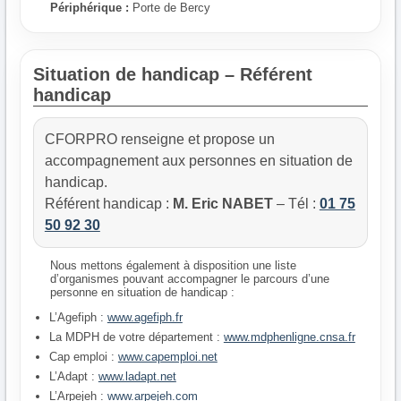
Périphérique :
Porte de Bercy
Situation de handicap – Référent
handicap
CFORPRO renseigne et propose un
accompagnement aux personnes en situation de
handicap.
Référent handicap :
M. Eric NABET
– Tél :
01 75
50 92 30
Nous mettons également à disposition une liste
d’organismes pouvant accompagner le parcours d’une
personne en situation de handicap :
L’Agefiph :
www.agefiph.fr
La MDPH de votre département :
www.mdphenligne.cnsa.fr
Cap emploi :
www.capemploi.net
L’Adapt :
www.ladapt.net
L’Arpejeh :
www.arpejeh.com