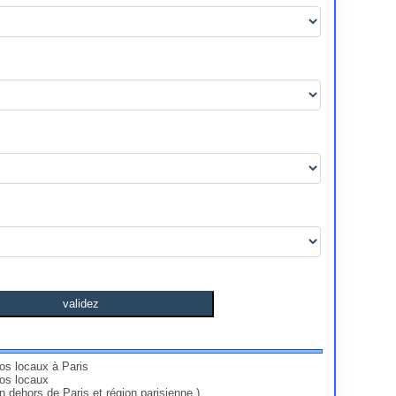
validez
nos locaux à Paris
vos locaux
en dehors de Paris et région parisienne )