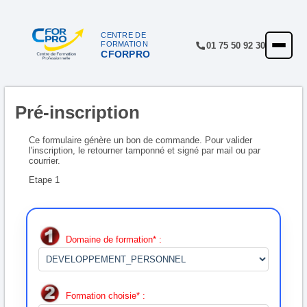
Panneau de gestion des cookies
CENTRE DE
FORMATION
01 75 50 92 30
CFORPRO
ACCUEIL
FORMATIONS
Pré-inscription
CENTRE
NOTRE OFFRE
Ce formulaire génère un bon de commande. Pour valider
l'inscription, le retourner tamponné et signé par mail ou par
courrier.
QUALITÉ
Etape 1
FINANCEMENT
RÉFÉRENCES
Domaine de formation* :
SATISFACTION
INSCRIPTION
Formation choisie* :