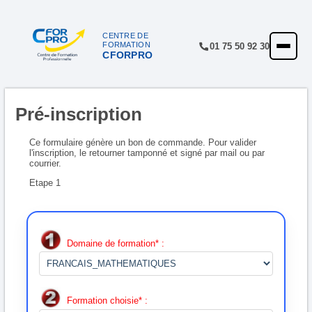
Panneau de gestion des cookies
CENTRE DE
FORMATION
01 75 50 92 30
CFORPRO
ACCUEIL
FORMATIONS
Pré-inscription
CENTRE
NOTRE OFFRE
Ce formulaire génère un bon de commande. Pour valider
l'inscription, le retourner tamponné et signé par mail ou par
courrier.
QUALITÉ
Etape 1
FINANCEMENT
RÉFÉRENCES
Domaine de formation* :
SATISFACTION
INSCRIPTION
Formation choisie* :