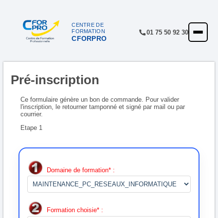
Panneau de gestion des cookies
CENTRE DE
FORMATION
01 75 50 92 30
CFORPRO
ACCUEIL
FORMATIONS
Pré-inscription
CENTRE
NOTRE OFFRE
Ce formulaire génère un bon de commande. Pour valider
l'inscription, le retourner tamponné et signé par mail ou par
courrier.
QUALITÉ
Etape 1
FINANCEMENT
RÉFÉRENCES
Domaine de formation* :
SATISFACTION
INSCRIPTION
Formation choisie* :