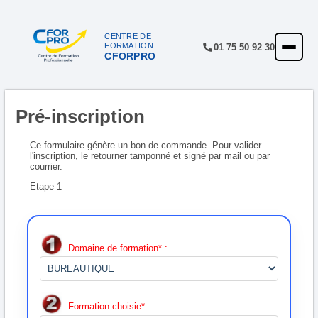
Panneau de gestion des cookies
CENTRE DE
FORMATION
01 75 50 92 30
CFORPRO
ACCUEIL
FORMATIONS
Pré-inscription
CENTRE
NOTRE OFFRE
Ce formulaire génère un bon de commande. Pour valider
l'inscription, le retourner tamponné et signé par mail ou par
courrier.
QUALITÉ
Etape 1
FINANCEMENT
RÉFÉRENCES
Domaine de formation* :
SATISFACTION
INSCRIPTION
Formation choisie* :