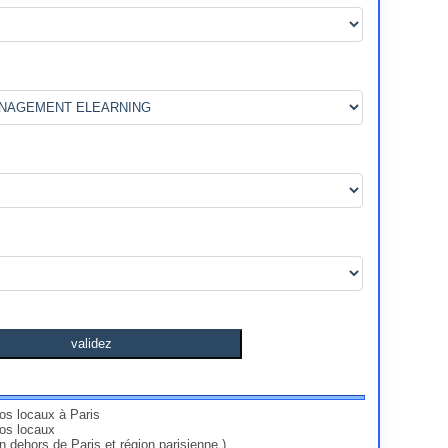
validez
nos locaux à Paris
vos locaux
en dehors de Paris et région parisienne )