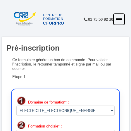
Panneau de gestion des cookies
CENTRE DE
FORMATION
01 75 50 92 30
CFORPRO
ACCUEIL
FORMATIONS
Pré-inscription
CENTRE
NOTRE OFFRE
Ce formulaire génère un bon de commande. Pour valider
l'inscription, le retourner tamponné et signé par mail ou par
courrier.
QUALITÉ
Etape 1
FINANCEMENT
RÉFÉRENCES
Domaine de formation* :
SATISFACTION
INSCRIPTION
Formation choisie* :