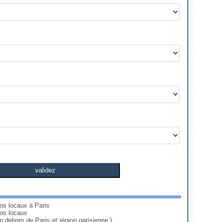
validez
nos locaux à Paris
vos locaux
en dehors de Paris et région parisienne )