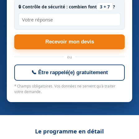
🔒 Contrôle de sécurité : combien font
3 + 7
?
Recevoir mon devis
ou
📞 Être rappelé(e) gratuitement
* Champs obligatoires. Vos données ne servent qu'à traiter
votre demande.
Le programme en détail